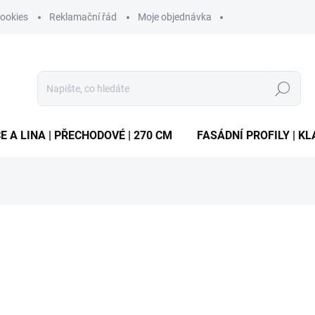
ookies
Reklamační řád
Moje objednávka
Hledat
E A LINA | PŘECHODOVÉ | 270 CM
FASÁDNÍ PROFILY | KL
ocení
ZNAČKA:
VYROBCE
84 Kč
/ ks
Měrná
SKLADEM
(6 KS)
cena:
MŮŽEME DORUČIT DO:
12.8.2