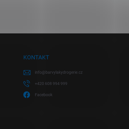
KONTAKT
info
@
barvylakydrogerie.cz
+420 608 994 999
Facebook