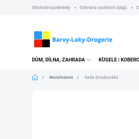
Přejít
Obchodní podmínky
Ochrana osobních údajů
C
na
obsah
DŮM, DÍLNA, ZAHRADA
KÜGELE | KOBERC
Domů
Nezařazeno
Sada šroubováků
Neohodnoceno
Podrobnosti hodn