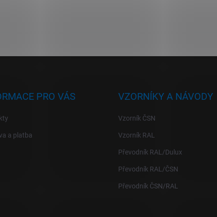
ORMACE PRO VÁS
VZORNÍKY A NÁVODY
kty
Vzorník ČSN
a a platba
Vzorník RAL
Převodník RAL/Dulux
Převodník RAL/ČSN
Převodník ČSN/RAL