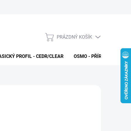
PRÁZDNÝ KOŠÍK
NÁKUPNÍ
KOŠÍK
ASICKÝ PROFIL - CEDR/CLEAR
OSMO - PŘÍRODNÍ OLEJE 
026
MOŽNOSTI DORUČENÍ