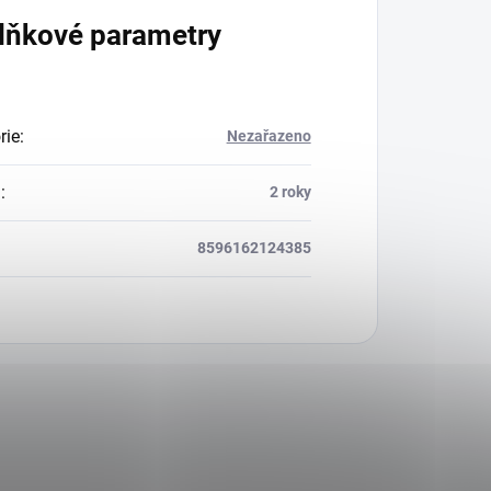
lňkové parametry
rie
:
Nezařazeno
a
:
2 roky
8596162124385