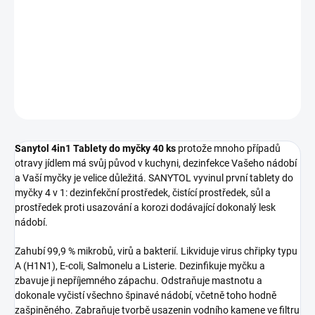
−
+
Přidat do košíku
DETAILNÍ INFORMACE
ZEPTAT SE
HLÍDAT
Sanytol 4in1 Tablety do myčky 40 ks
protože mnoho případů
otravy jídlem má svůj původ v kuchyni, dezinfekce Vašeho nádobí
a Vaší myčky je velice důležitá. SANYTOL vyvinul první tablety do
myčky 4 v 1: dezinfekční prostředek, čistící prostředek, sůl a
prostředek proti usazování a korozi dodávající dokonalý lesk
nádobí.
Zahubí 99,9 % mikrobů, virů a bakterií. Likviduje virus chřipky typu
A (H1N1), E-coli, Salmonelu a Listerie. Dezinfikuje myčku a
zbavuje ji nepříjemného zápachu. Odstraňuje mastnotu a
dokonale vyčistí všechno špinavé nádobí, včetně toho hodně
zašpiněného. Zabraňuje tvorbě usazenin vodního kamene ve filtru