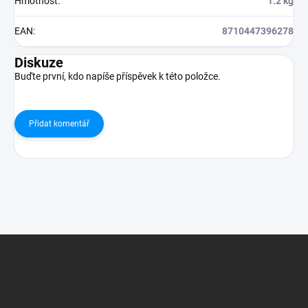
Hmotnost
:
1.2 kg
EAN
:
8710447396278
Diskuze
Buďte první, kdo napíše příspěvek k této položce.
Přidat komentář
Z
á
p
a
t