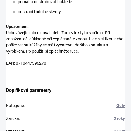
pomáhá odstraňovat bakterie
odstraní i odolné skvrny
Upozornění:
Uchovávejte mimo dosah dětí. Zamezte styku s očima. Při
zasažení očí důkladně oči vypláchněte vodou. Lidé s citlivou nebo
poškozenou kůží by se měli vyvarovat delšího kontaktu s
vyrobkem. Po použití si opláchněte ruce.
EAN: 8710447396278
Doplňkové parametry
Kategorie
:
Gely
Záruka
:
2 roky