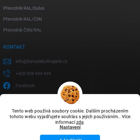
Převodník RAL/Dulux
Převodník RAL/ČSN
Převodník ČSN/RAL
KONTAKT
info
@
barvylakydrogerie.cz
+420 608 994 999
Facebook
Tento web používá soubory cookie. Dalším procházením
tohoto webu vyjadřujete souhlas s jejich používáním.. Více
informací
zde
.
Nastavení