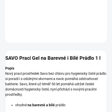
−
+
Přidat do košíku
DETAILNÍ INFORMACE
ZEPTAT SE
HLÍDAT
SAVO Prací Gel na Barevné i Bílé Prádlo 1 l
Popis
Nový prací prostředek Savo bez chloru pro hygienicky čisté prádlo
si poradí i s odolnými skvrnami a navíc pomáhá odstraňovat
bakterie. Savo, které už téměř 50 let pomáhá udržet české
domácnosti hygienicky čisté, nyní přichází s novými pracími
prostředky.
vhodné
na barevné a bílé
prádlo