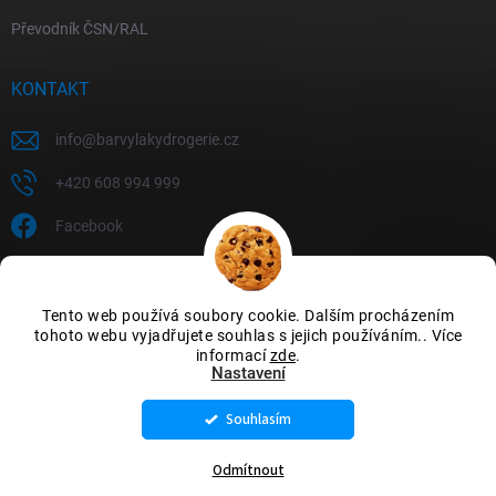
Převodník ČSN/RAL
KONTAKT
info
@
barvylakydrogerie.cz
+420 608 994 999
Facebook
Tento web používá soubory cookie. Dalším procházením
tohoto webu vyjadřujete souhlas s jejich používáním.. Více
informací
zde
.
Nastavení
Souhlasím
Copyright 2026
Barvylakydrogerie
. Všechna práva vyhrazena.
Upravit
nastavení cookies
Odmítnout
Vytvořil Shoptet