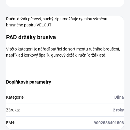
Ruční držák pěnový, suchý zip umožňuje rychlou výměnu
brusného papíru VELCUT
PAD držáky brusiva
V této kategorii je nářadí patřící do sortimentu ručního broušení,
například korkový špalík, gumový držák, ruční držák atd.
Doplňkové parametry
Kategorie
:
Dílna
Záruka
:
2 roky
EAN
:
9002588401508