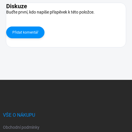
Diskuze
Buďte první, kdo napíše příspěvek k této položce.
Přidat komentář
Z
á
p
a
t
í
VŠE O NÁKUPU
Obchodní podmínky