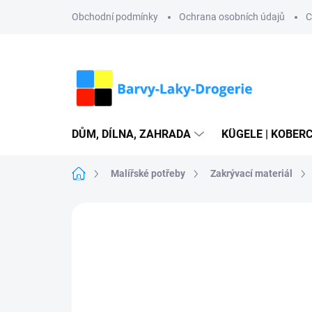
Přejít
Obchodní podmínky
Ochrana osobních údajů
C
na
obsah
DŮM, DÍLNA, ZAHRADA
KÜGELE | KOBERC
Domů
Malířské potřeby
Zakrývací materiál
Neohodnoceno
Podrobnosti hodn