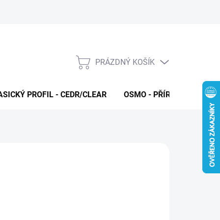
PRÁZDNÝ KOŠÍK
NÁKUPNÍ
KOŠÍK
ASICKÝ PROFIL - CEDR/CLEAR
OSMO - PŘÍRODNÍ OLEJE 
026
MOŽNOSTI DORUČENÍ