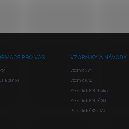
ORMACE PRO VÁS
VZORNÍKY A NÁVODY
kty
Vzorník ČSN
a a platba
Vzorník RAL
Převodník RAL/Dulux
Převodník RAL/ČSN
Převodník ČSN/RAL