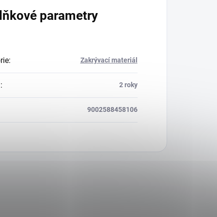
lňkové parametry
rie
:
Zakrývací materiál
a
:
2 roky
9002588458106