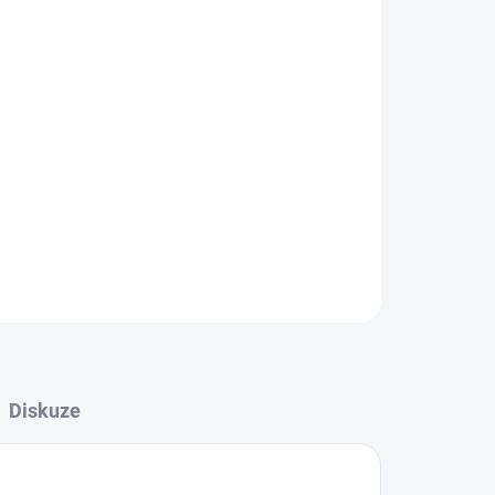
Přidat do košíku
ie, stavební, extra silná 20m2 Stavební, extra
ZEPTAT SE
HLÍDAT
Diskuze