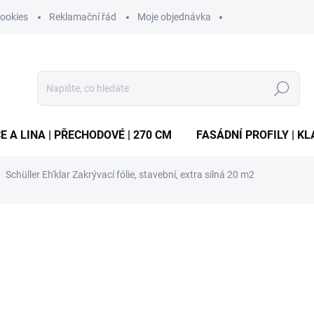
ookies
Reklamační řád
Moje objednávka
Hledat
E A LINA | PŘECHODOVÉ | 270 CM
FASÁDNÍ PROFILY | KL
Schüller Eh'klar Zakrývací fólie, stavební, extra silná 20 m2
ocení
ZNAČKA:
SCHÜLLER
138 Kč
/ ks
Měrná
SKLADEM
(1 KS)
cena:
MŮŽEME DORUČIT DO:
12.8.2