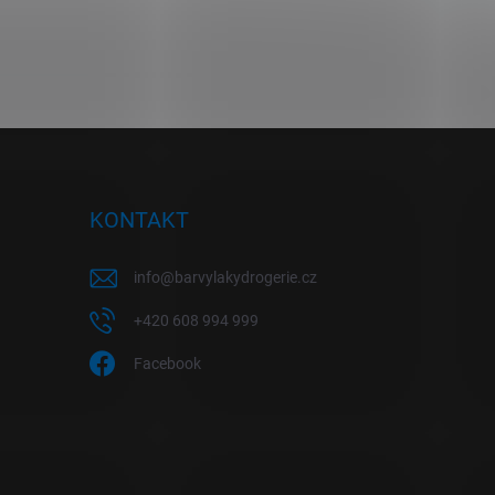
KONTAKT
info
@
barvylakydrogerie.cz
+420 608 994 999
Facebook