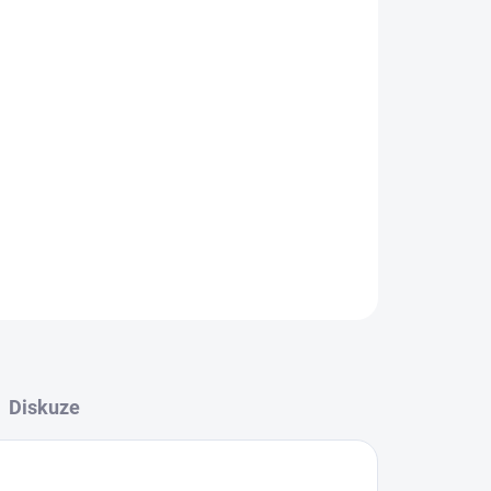
 VARIANTU
MOŽNOSTI DORUČENÍ
Přidat do košíku
ZEPTAT SE
HLÍDAT
Diskuze