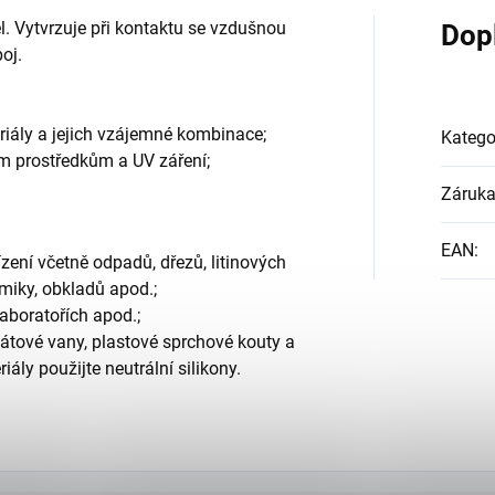
. Vytvrzuje při kontaktu se vzdušnou
Dop
poj.
riály a jejich vzájemné kombinace;
Katego
cím prostředkům a UV záření;
Záruk
EAN
:
zení včetně odpadů, dřezů, litinových
miky, obkladů apod.;
aboratořích apod.;
ylátové vany, plastové sprchové kouty a
ály použijte neutrální silikony.