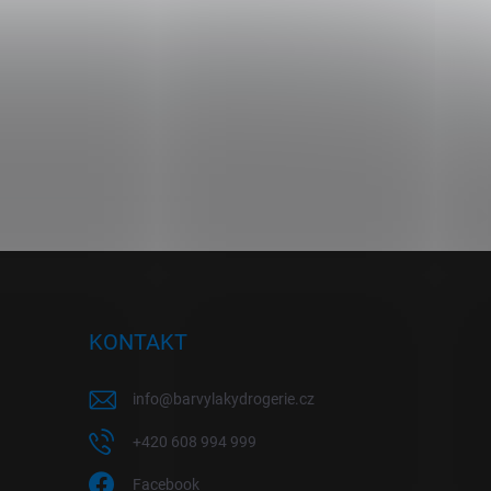
KONTAKT
info
@
barvylakydrogerie.cz
+420 608 994 999
Facebook