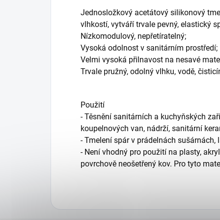
Jednosložkový acetátový silikonový tmel
vlhkostí, vytváří trvale pevný, elastický s
Nízkomodulový, nepřetíratelný;
Vysoká odolnost v sanitárním prostředí;
Velmi vysoká přilnavost na nesavé mate
Trvale pružný, odolný vlhku, vodě, čisti
Použití
- Těsnění sanitárních a kuchyňských zaří
koupelnových van, nádrží, sanitární kera
- Tmelení spár v prádelnách sušárnách, l
- Není vhodný pro použití na plasty, akr
povrchově neošetřený kov. Pro tyto materi