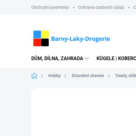
Přejít
Obchodní podmínky
Ochrana osobních údajů
C
na
obsah
DŮM, DÍLNA, ZAHRADA
KÜGELE | KOBERC
Domů
Hobby
Stavební chemie
Tmely, sili
Neohodnoceno
Podrobnosti hodn