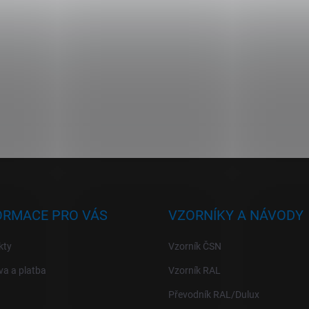
ORMACE PRO VÁS
VZORNÍKY A NÁVODY
kty
Vzorník ČSN
a a platba
Vzorník RAL
Převodník RAL/Dulux