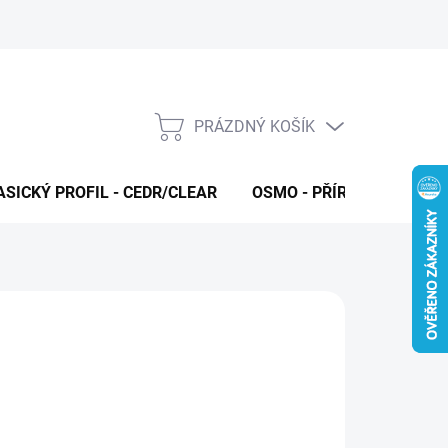
PRÁZDNÝ KOŠÍK
NÁKUPNÍ
KOŠÍK
ASICKÝ PROFIL - CEDR/CLEAR
OSMO - PŘÍRODNÍ OLEJE 