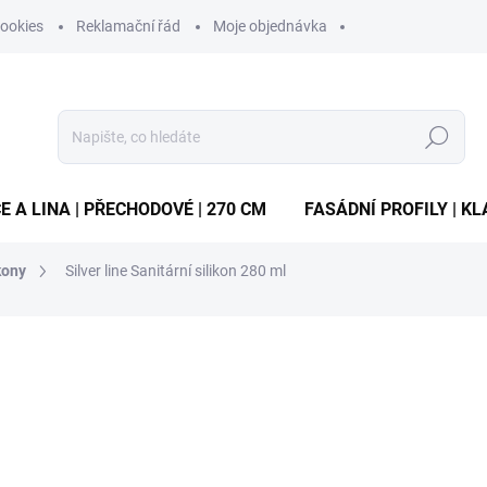
ookies
Reklamační řád
Moje objednávka
Hledat
E A LINA | PŘECHODOVÉ | 270 CM
FASÁDNÍ PROFILY | KL
kony
Silver line Sanitární silikon 280 ml
ocení
ZNAČKA:
VYROBCE
178 Kč
/ ks
Měrná
cena:
ZVOLTE VARIANTU