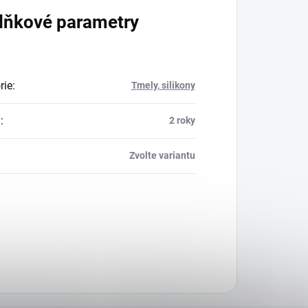
lňkové parametry
rie
:
Tmely, silikony
a
:
2 roky
Zvolte variantu