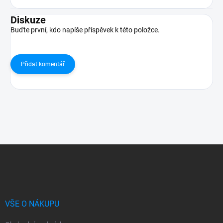
Diskuze
Buďte první, kdo napíše příspěvek k této položce.
Přidat komentář
Z
á
p
a
t
í
VŠE O NÁKUPU