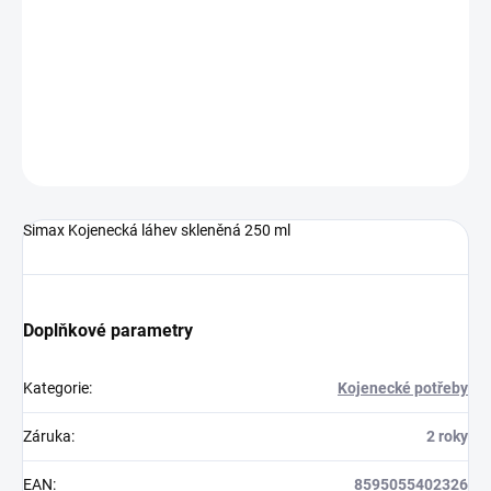
−
+
Přidat do košíku
DETAILNÍ INFORMACE
ZEPTAT SE
HLÍDAT
Simax Kojenecká láhev skleněná 250 ml
Doplňkové parametry
Kategorie
:
Kojenecké potřeby
Záruka
:
2 roky
EAN
:
8595055402326