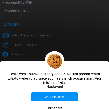
Převodník RAL/ČSN
Převodník ČSN/RAL
KONTAKT
info
@
barvylakydrogerie.cz
+420 608 994 999
Facebook
Tento web používá soubory cookie. Dalším procházením
tohoto webu vyjadřujete souhlas s jejich používáním.. Více
informací
zde
.
Nastavení
Souhlasím
Copyright 2026
Barvylakydrogerie
. Všechna práva vyhrazena.
Upravit
nastavení cookies
Odmítnout
Vytvořil Shoptet