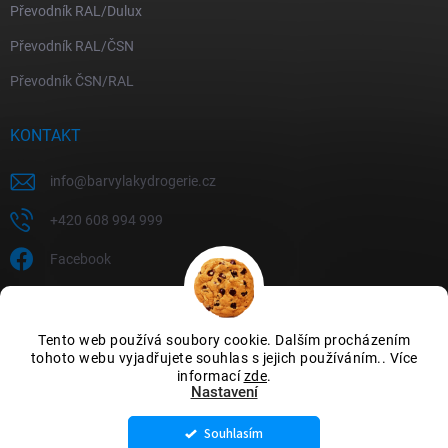
Převodník RAL/Dulux
Převodník RAL/ČSN
Převodník ČSN/RAL
KONTAKT
info
@
barvylakydrogerie.cz
+420 608 994 999
Facebook
Tento web používá soubory cookie. Dalším procházením
tohoto webu vyjadřujete souhlas s jejich používáním.. Více
informací
zde
.
Nastavení
Souhlasím
Copyright 2026
Barvylakydrogerie
. Všechna práva vyhrazena.
Upravit