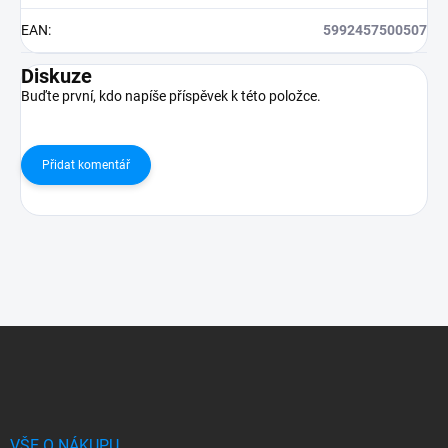
EAN
:
5992457500507
Diskuze
Buďte první, kdo napíše příspěvek k této položce.
Přidat komentář
Z
á
p
a
t
í
VŠE O NÁKUPU