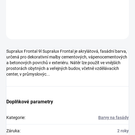
prostorách obytných a veřejných budov, včetně vzdělávacích
center, v průmyslovýc...
DETAILNÍ INFORMACE
ZEPTAT SE
HLÍDAT
Supralux Frontal 9l Supralux Frontal je akrylátová, fasádní barva,
určená pro dekorativní malby cementových, vápenocementových
a betonových povrchů v exteriéru. Nátěr lze použít ve vnějších
prostorách obytných a veřejných budov, včetně vzdělávacích
center, v průmyslovýc...
Doplňkové parametry
Kategorie
:
Barvy na fasády
Záruka
:
2 roky