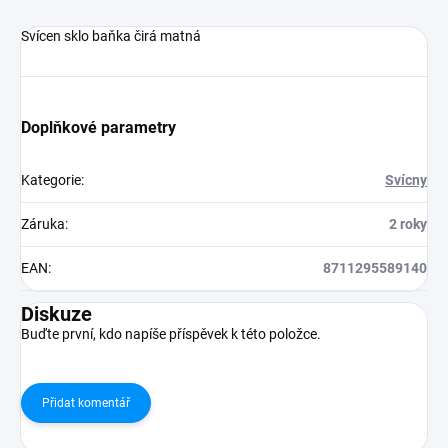
Svícen sklo baňka čirá matná
Doplňkové parametry
Kategorie
:
Svícny
Záruka
:
2 roky
EAN
:
8711295589140
Diskuze
Buďte první, kdo napíše příspěvek k této položce.
Přidat komentář