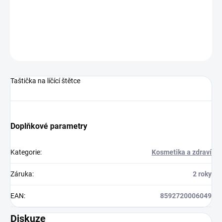
DETAILNÍ INFORMACE
ZEPTAT SE
HLÍDAT
Taštička na líčící štětce
Doplňkové parametry
Kategorie
:
Kosmetika a zdraví
Záruka
:
2 roky
EAN
:
8592720006049
Diskuze