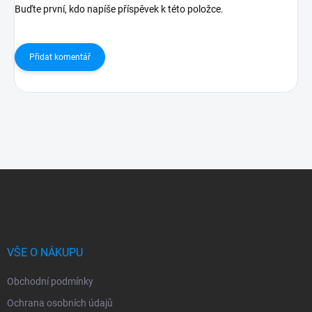
Buďte první, kdo napíše příspěvek k této položce.
Přidat komentář
Z
á
p
a
t
í
VŠE O NÁKUPU
Obchodní podmínky
Ochrana osobních údajů