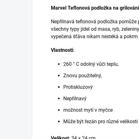
Marvel Teflonová podložka na grilování
Nepřilnavá teflonová podložka pomůže při
všechny typy jídel od masa, ryb, zeleniny 
vypečená šťáva nikam nestéká a pokrm j
Vlastnosti:
260 ° C odolný vůči teplu,
Znovu použitelný,
Protiskluzový
Nepřilnavý
možnost mytí v myčce
Může být řezán pro různé velikosti
Velikost
: 34 x 24 cm