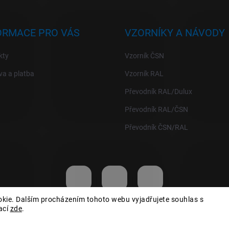
ORMACE PRO VÁS
VZORNÍKY A NÁVODY
kty
Vzorník ČSN
a a platba
Vzorník RAL
Převodník RAL/Dulux
Převodník RAL/ČSN
Převodník ČSN/RAL
kie. Dalším procházením tohoto webu vyjadřujete souhlas s
ací
zde
.
razena.
Upravit nastavení cookies