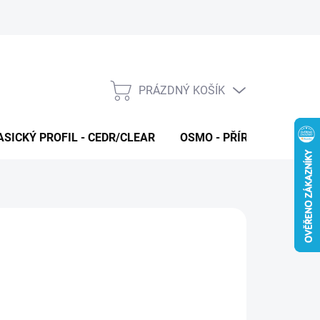
PRÁZDNÝ KOŠÍK
NÁKUPNÍ
KOŠÍK
ASICKÝ PROFIL - CEDR/CLEAR
OSMO - PŘÍRODNÍ OLEJE 
026
MOŽNOSTI DORUČENÍ