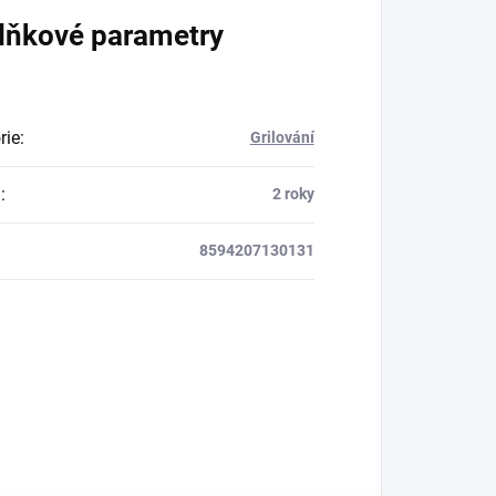
lňkové parametry
rie
:
Grilování
a
:
2 roky
8594207130131