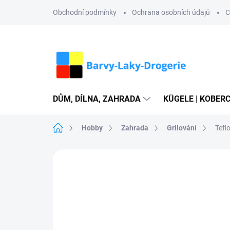
Přejít
Obchodní podmínky
Ochrana osobních údajů
C
na
obsah
DŮM, DÍLNA, ZAHRADA
KÜGELE | KOBERC
Domů
Hobby
Zahrada
Grilování
Tefl
Neohodnoceno
Podrobnosti hodn