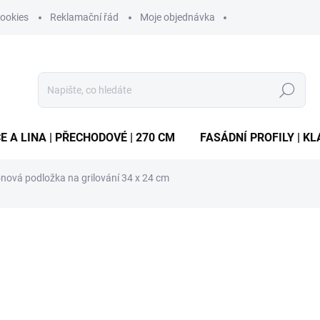
ookies
Reklamační řád
Moje objednávka
Hledat
E A LINA | PŘECHODOVÉ | 270 CM
FASÁDNÍ PROFILY | KL
onová podložka na grilování 34 x 24 cm
ocení
ZNAČKA:
MARVEL
39 Kč
/ ks
Měrná
SKLADEM
(3 KS)
cena:
MŮŽEME DORUČIT DO:
11.8.2