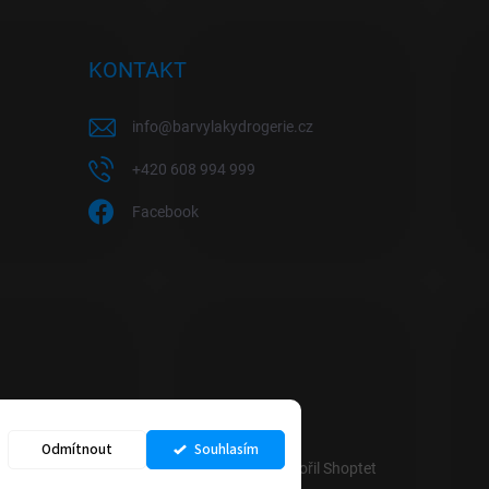
KONTAKT
info
@
barvylakydrogerie.cz
+420 608 994 999
Facebook
Odmítnout
Souhlasím
Vytvořil Shoptet