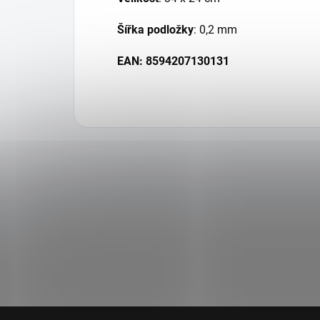
Šířka podložky
: 0,2 mm
EAN: 8594207130131
Z