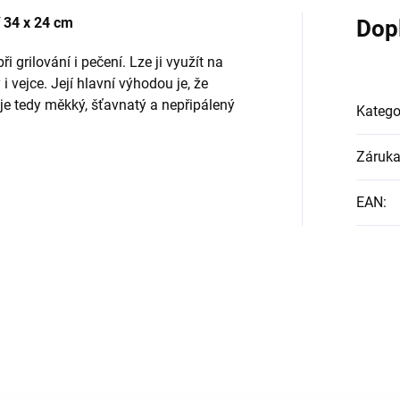
 34 x 24 cm
Dop
 grilování i pečení. Lze ji využít na
i vejce. Její hlavní výhodou je, že
e tedy měkký, šťavnatý a nepřipálený
Katego
Záruk
EAN
: