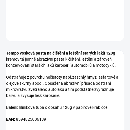
−
+
Přidat do košíku
DETAILNÍ INFORMACE
ZEPTAT SE
HLÍDAT
Tempo vosková pasta na čištění a leštění starých laků 120g
krémovitá jemně abrazivní pasta k čištění, leštění a zároveň
konzervování starších laků karoserií automobilů a motocyklů.
Odstraňuje z povrchu nečistoty např.zaschlý hmyz, asfaltové a
olejové skvrny apod.. Obsažená abrazivní přísada odstraní
mikrovrstvu zvětralého autolaku a tím podstatně zvýrazňuje
barvu a zvyšuje lesk karoserie.
Balení: hliníková tuba o obsahu 120g v papírové krabičce
EAN:
8594825006139