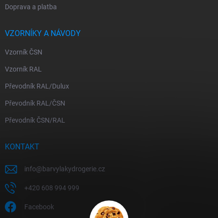
Doprava a platba
VZORNÍKY A NÁVODY
Vzorník ČSN
Vzorník RAL
Převodník RAL/Dulux
Převodník RAL/ČSN
Převodník ČSN/RAL
KONTAKT
info
@
barvylakydrogerie.cz
+420 608 994 999
Facebook