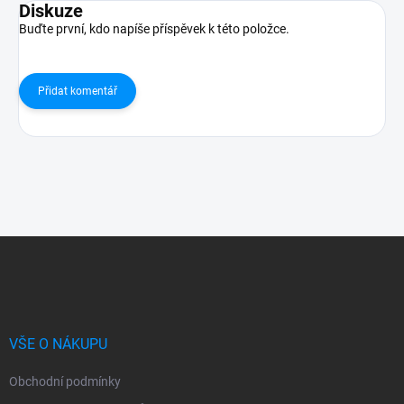
Diskuze
Buďte první, kdo napíše příspěvek k této položce.
Přidat komentář
Z
á
p
a
t
í
VŠE O NÁKUPU
Obchodní podmínky