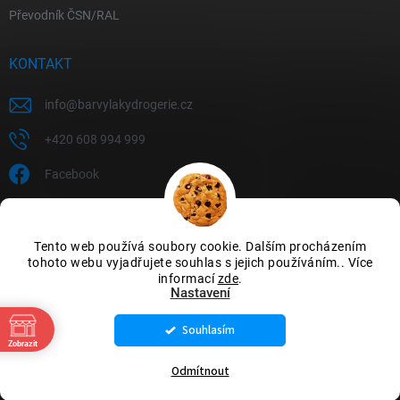
Převodník ČSN/RAL
KONTAKT
info
@
barvylakydrogerie.cz
+420 608 994 999
Facebook
Tento web používá soubory cookie. Dalším procházením
tohoto webu vyjadřujete souhlas s jejich používáním.. Více
informací
zde
.
Nastavení
Souhlasím
Copyright 2026
Barvylakydrogerie
. Všechna práva vyhrazena.
Upravit
Zobrazit
nastavení cookies
Odmítnout
Vytvořil Shoptet