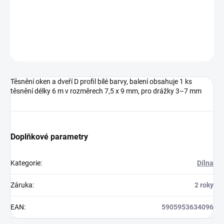
DETAILNÍ INFORMACE
ZEPTAT SE
HLÍDAT
Těsnění oken a dveří D profil bílé barvy, balení obsahuje 1 ks
těsnění délky 6 m v rozměrech 7,5 x 9 mm, pro drážky 3–7 mm
Doplňkové parametry
Kategorie
:
Dílna
Záruka
:
2 roky
EAN
:
5905953634096