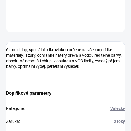
barvy, optimální výdej, perfektní výsledek.
DETAILNÍ INFORMACE
ZEPTAT SE
HLÍDAT
6 mm chlup, speciální mikrovlákno určené na všechny řídké
materiály, lazury, ochranné nátěry dřeva a vodou ředitelné barvy,
absolutně nepouští chlup, v souladu s VOC limity, vysoký příjem
barvy, optimální výdej, perfektní výsledek.
Doplňkové parametry
Kategorie
:
Válečky
Záruka
:
2 roky