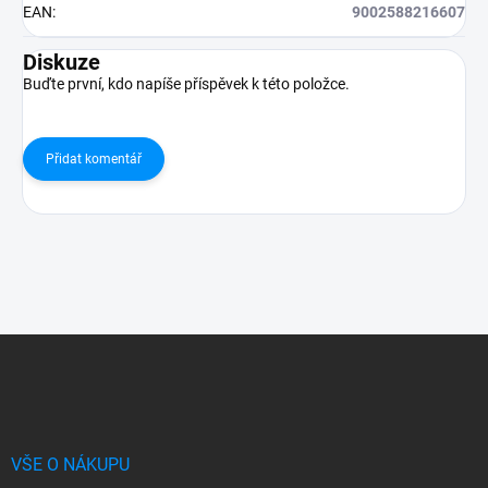
EAN
:
9002588216607
Diskuze
Buďte první, kdo napíše příspěvek k této položce.
Přidat komentář
Z
á
p
a
t
í
VŠE O NÁKUPU