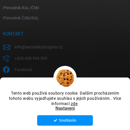
Převodník RAL/ČSN
Převodník ČSN/RAL
KONTAKT
info
@
barvylakydrogerie.cz
+420 608 994 999
Facebook
Tento web používá soubory cookie. Dalším procházením
tohoto webu vyjadřujete souhlas s jejich používáním.. Více
informací
zde
.
Nastavení
Souhlasím
Copyright 2026
Barvylakydrogerie
. Všechna práva vyhrazena.
Upravit
nastavení cookies