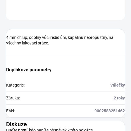
ZEPTAT SE
HLÍDAT
4 mm chlup, odolný vůči ředidlům, kapalinu nepropustný, na
všechny lakovací práce.
Doplňkové parametry
Kategorie
:
Válečky
Záruka
:
2 roky
EAN
:
9002588251462
Diskuze
Buďte první, kdo napíše příspěvek k této položce.