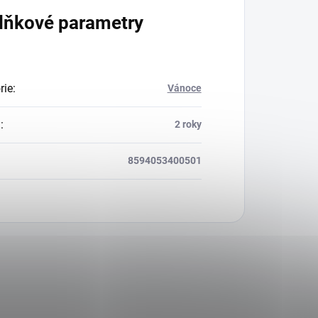
lňkové parametry
rie
:
Vánoce
a
:
2 roky
8594053400501