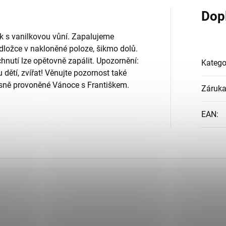
Dop
k s vanilkovou vůní. Zapalujeme
dložce v nakloněné poloze, šikmo dolů.
nutí lze opětovně zapálit. Upozornění:
Katego
dětí, zvířat! Věnujte pozornost také
ásně provoněné Vánoce s Františkem.
Záruk
EAN
: