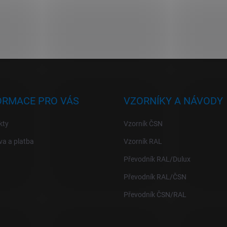
ORMACE PRO VÁS
VZORNÍKY A NÁVODY
kty
Vzorník ČSN
a a platba
Vzorník RAL
Převodník RAL/Dulux
Převodník RAL/ČSN
Převodník ČSN/RAL