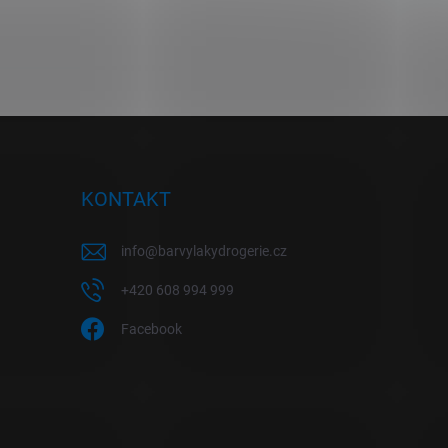
KONTAKT
info
@
barvylakydrogerie.cz
+420 608 994 999
Facebook