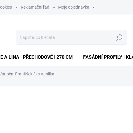
ookies
Reklamační řád
Moje objednávka
Hledat
E A LINA | PŘECHODOVÉ | 270 CM
FASÁDNÍ PROFILY | KL
Vánoční František 3ks Vanilka
ocení
ZNAČKA:
VYROBCE
18 Kč
/ ks
Měrná
6 Kč / 1 ks
cena:
SKLADEM
(151 KS)