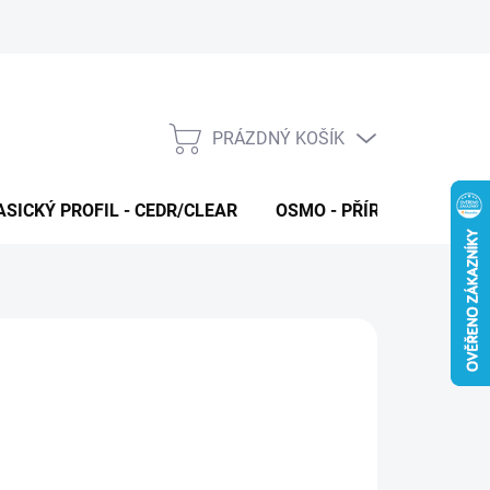
PRÁZDNÝ KOŠÍK
NÁKUPNÍ
KOŠÍK
ASICKÝ PROFIL - CEDR/CLEAR
OSMO - PŘÍRODNÍ OLEJE 