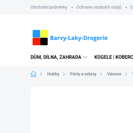
Přejít
Obchodní podmínky
Ochrana osobních údajů
C
na
obsah
DŮM, DÍLNA, ZAHRADA
KÜGELE | KOBERC
Domů
Hobby
Párty a oslavy
Vánoce
Neohodnoceno
Podrobnosti hodn