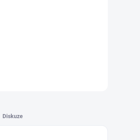
026
MOŽNOSTI DORUČENÍ
Přidat do košíku
ZEPTAT SE
HLÍDAT
Diskuze