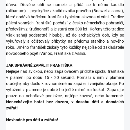
dřeva. Dřevěné uhlí se namele a přidá se k němu kadidlo
(olibanum) – pryskyřice z kadidlovníku pravého (Boswellia sacra),
které dodává hořícímu františku typickou slavnostní vůni. Tradice
pálení vonných františků pochází z česko-německého pohraničí,
především z Krušnohoří, a je stará cca 300 let. Kořeny této tradice
však sahají podstatně hlouběji, až do archaických dob, kdy se
vykuřovaly a očišťovaly příbytky na přelomu starého a nového
roku. Jméno františek získaly tyto kužílky nejspíše od zakladatele
novodobého pojetí Vánoc, Františka z Assisi.
JAK SPRÁVNĚ ZAPÁLIT FRANTIŠKA
Nejlépe nad svíčkou, nebo zapalovačem přidržte špičku františka
v plameni po dobu 15 - 20 sekund. Pomalu s ním v plameni
otáčejte, aby došlo k rovnoměrnému zapálení vnějšího okraje. Po
vytažení z plamene je dobré ho ještě mírně rozfoukat. Zapalujte
pouze na nehořlavé podložce, nejlépe kovové, nebo kamenné.
Nenechávejte hořet bez dozoru, v dosahu dětí a domácích
zvířat!
Nevhodné pro děti a zvířata!