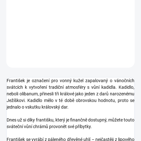
−
+
Přidat do košíku
Vánoční Františky 3ks František je označení pro vonný kužel
zapalovaný o vánočních svátcích k vytvoření tradiční atmosféry s
vůní kadidla. Kadidlo, neboli olibanum, přinesli tři krá...
DETAILNÍ INFORMACE
ZEPTAT SE
HLÍDAT
František je označení pro vonný kužel zapalovaný
o vánočních
svátcích k vytvoření tradiční atmosféry s vůní kadidla.
Kadidlo,
neboli olibanum, přinesli tři králové jako jeden z darů narozenému
Ježíškovi. Kadidlo mělo v té době obrovskou hodnotu, proto se
jednalo o vskutku královský dar.
Dnes už si díky františku, který je finančně dostupný, můžete touto
sváteční vůní chrámů provonět své příbytky.
František se vyrábí z
páleného dřevěné uhlí – nejčastěji z lipového