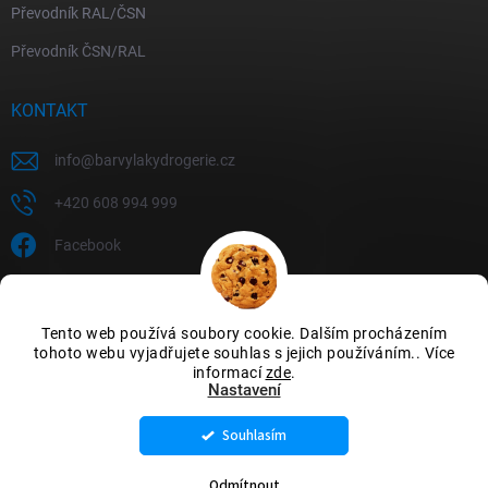
Převodník RAL/ČSN
Převodník ČSN/RAL
KONTAKT
info
@
barvylakydrogerie.cz
+420 608 994 999
Facebook
Tento web používá soubory cookie. Dalším procházením
tohoto webu vyjadřujete souhlas s jejich používáním.. Více
informací
zde
.
Nastavení
Souhlasím
Copyright 2026
Barvylakydrogerie
. Všechna práva vyhrazena.
Upravit
nastavení cookies
Odmítnout