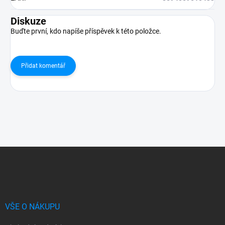
Diskuze
Buďte první, kdo napíše příspěvek k této položce.
Přidat komentář
Z
á
p
a
t
í
VŠE O NÁKUPU