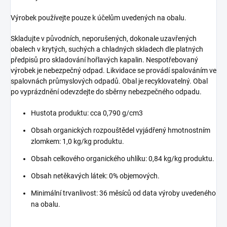
Výrobek používejte pouze k účelům uvedených na obalu.
Skladujte v původních, neporušených, dokonale uzavřených
obalech v krytých, suchých a chladných skladech dle platných
předpisů pro skladování hořlavých kapalin. Nespotřebovaný
výrobek je nebezpečný odpad. Likvidace se provádí spalováním ve
spalovnách průmyslových odpadů. Obal je recyklovatelný. Obal
po vyprázdnění odevzdejte do sběrny nebezpečného odpadu.
Hustota produktu: cca 0,790 g/cm3
Obsah organických rozpouštědel vyjádřený hmotnostním
zlomkem: 1,0 kg/kg produktu.
Obsah celkového organického uhlíku: 0,84 kg/kg produktu.
Obsah netěkavých látek: 0% objemových.
Minimální trvanlivost: 36 měsíců od data výroby uvedeného
na obalu.