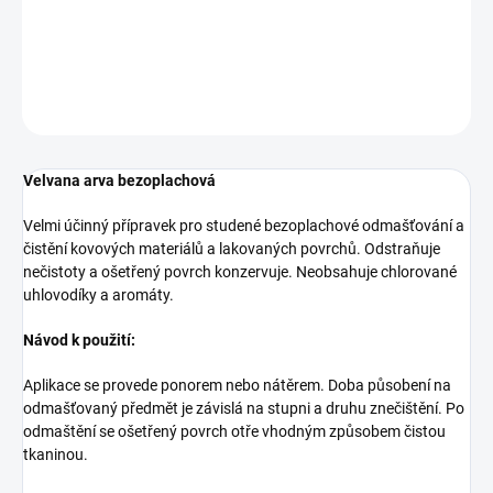
DETAILNÍ INFORMACE
ZEPTAT SE
HLÍDAT
Velvana arva bezoplachová
Velmi účinný přípravek pro studené bezoplachové odmašťování a
čistění kovových materiálů a lakovaných povrchů. Odstraňuje
nečistoty a ošetřený povrch konzervuje. Neobsahuje chlorované
uhlovodíky a aromáty.
Návod k použití:
Aplikace se provede ponorem nebo nátěrem. Doba působení na
odmašťovaný předmět je závislá na stupni a druhu znečištění. Po
odmaštění se ošetřený povrch otře vhodným způsobem čistou
tkaninou.