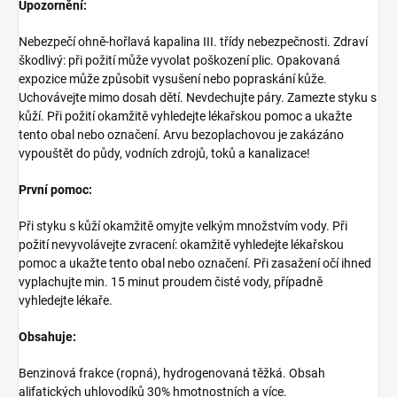
Upozornění:
Nebezpečí ohně-hořlavá kapalina III. třídy nebezpečnosti. Zdraví
škodlivý: při požití může vyvolat poškození plic. Opakovaná
expozice může způsobit vysušení nebo popraskání kůže.
Uchovávejte mimo dosah dětí. Nevdechujte páry. Zamezte styku s
kůží. Při požití okamžitě vyhledejte lékařskou pomoc a ukažte
tento obal nebo označení. Arvu bezoplachovou je zakázáno
vypouštět do půdy, vodních zdrojů, toků a kanalizace!
První pomoc:
Při styku s kůží okamžitě omyjte velkým množstvím vody. Při
požití nevyvolávejte zvracení: okamžitě vyhledejte lékařskou
pomoc a ukažte tento obal nebo označení. Při zasažení očí ihned
vyplachujte min. 15 minut proudem čisté vody, případně
vyhledejte lékaře.
Obsahuje:
Benzinová frakce (ropná), hydrogenovaná těžká. Obsah
alifatických uhlovodíků 30% hmotnostních a více.