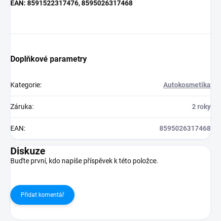
EAN: 8591522317476, 8595026317468
Doplňkové parametry
Kategorie
:
Autokosmetika
Záruka
:
2 roky
EAN
:
8595026317468
Diskuze
Buďte první, kdo napíše příspěvek k této položce.
Přidat komentář