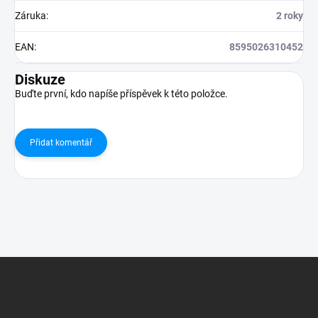
Záruka
:
2 roky
EAN
:
8595026310452
Diskuze
Buďte první, kdo napíše příspěvek k této položce.
Přidat komentář
Z
á
p
a