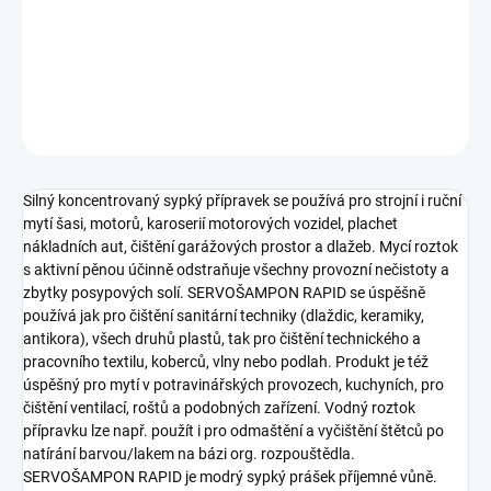
−
+
Přidat do košíku
DETAILNÍ INFORMACE
ZEPTAT SE
HLÍDAT
Silný koncentrovaný sypký přípravek se používá pro strojní i ruční
mytí šasi, motorů, karoserií motorových vozidel, plachet
nákladních aut, čištění garážových prostor a dlažeb. Mycí roztok
s aktivní pěnou účinně odstraňuje všechny provozní nečistoty a
zbytky posypových solí. SERVOŠAMPON RAPID se úspěšně
používá jak pro čištění sanitární techniky (dlaždic, keramiky,
antikora), všech druhů plastů, tak pro čištění technického a
pracovního textilu, koberců, vlny nebo podlah. Produkt je též
úspěšný pro mytí v potravinářských provozech, kuchyních, pro
čištění ventilací, roštů a podobných zařízení. Vodný roztok
přípravku lze např. použít i pro odmaštění a vyčištění štětců po
natírání barvou/lakem na bázi org. rozpouštědla.
SERVOŠAMPON RAPID je modrý sypký prášek příjemné vůně.