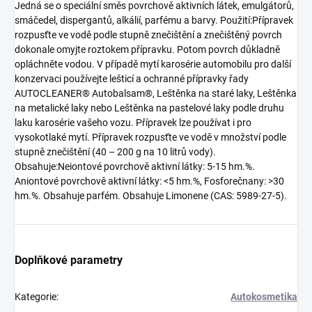
Jedná se o speciální směs povrchově aktivních látek, emulgátorů,
smáčedel, dispergantů, alkálií, parfému a barvy. Použití:Přípravek
rozpusťte ve vodě podle stupně znečištění a znečištěný povrch
dokonale omyjte roztokem přípravku. Potom povrch důkladně
opláchněte vodou. V případě mytí karosérie automobilu pro další
konzervaci používejte lešticí a ochranné přípravky řady
AUTOCLEANER® Autobalsam®, Leštěnka na staré laky, Leštěnka
na metalické laky nebo Leštěnka na pastelové laky podle druhu
laku karosérie vašeho vozu. Přípravek lze používat i pro
vysokotlaké mytí. Přípravek rozpusťte ve vodě v množství podle
stupně znečištění (40 – 200 g na 10 litrů vody).
Obsahuje:Neiontové povrchově aktivní látky: 5-15 hm.%.
Aniontové povrchově aktivní látky: <5 hm.%, Fosforečnany: >30
hm.%. Obsahuje parfém. Obsahuje Limonene (CAS: 5989-27-5).
Doplňkové parametry
Kategorie
:
Autokosmetika