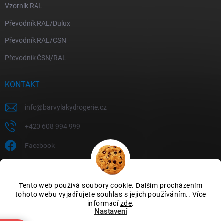
Vzorník RAL
Převodník RAL/Dulux
Převodník RAL/ČSN
Převodník ČSN/RAL
KONTAKT
info
@
barvylakydrogerie.cz
+420 608 994 999
Facebook
Tento web používá soubory cookie. Dalším procházením
tohoto webu vyjadřujete souhlas s jejich používáním.. Více
informací
zde
.
Nastavení