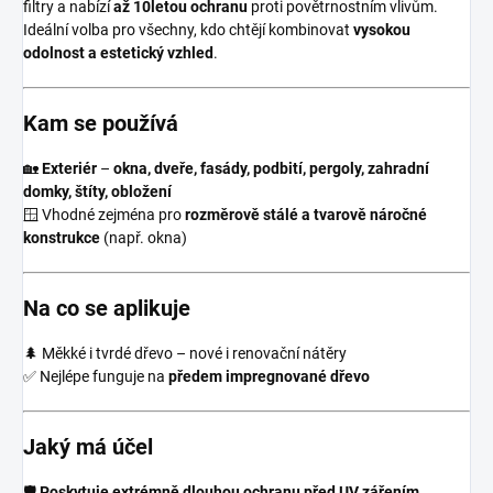
filtry a nabízí
až 10letou ochranu
proti povětrnostním vlivům.
Ideální volba pro všechny, kdo chtějí kombinovat
vysokou
odolnost a estetický vzhled
.
Kam se používá
🏡
Exteriér
–
okna, dveře, fasády, podbití, pergoly, zahradní
domky, štíty, obložení
🪟 Vhodné zejména pro
rozměrově stálé a tvarově náročné
konstrukce
(např. okna)
Na co se aplikuje
🌲 Měkké i tvrdé dřevo – nové i renovační nátěry
✅ Nejlépe funguje na
předem impregnované dřevo
Jaký má účel
🛡
Poskytuje extrémně dlouhou ochranu před UV zářením,