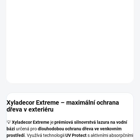
−
+
Přidat do košíku
Vodou ředitelná silnovrstvá lazura s UV ochranou až na 10 let.
Chrání dřevo proti slunci, dešti i stárnutí. Hedvábně lesklý vzhled a
prémiová výdrž pro náročné venkovní podmínky.
DETAILNÍ INFORMACE
ZEPTAT SE
HLÍDAT
Xyladecor Extreme – maximální ochrana
dřeva v exteriéru
💡
Xyladecor Extreme
je
prémiová silnovrstvá lazura na vodní
bázi
určená pro
dlouhodobou ochranu dřeva ve venkovním
prostředí
. Využívá technologii
UV Protect
s aktivními absorpčními