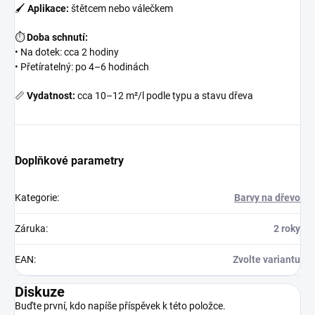
🖌
Aplikace:
štětcem nebo válečkem
⏱
Doba schnutí:
• Na dotek: cca 2 hodiny
• Přetíratelný: po 4–6 hodinách
📏
Vydatnost:
cca 10–12 m²/l podle typu a stavu dřeva
Doplňkové parametry
Kategorie
:
Barvy na dřevo
Záruka
:
2 roky
EAN
:
Zvolte variantu
Diskuze
Buďte první, kdo napíše příspěvek k této položce.