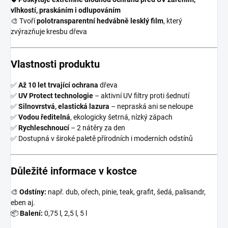
vlhkostí, praskáním i odlupováním
🎨 Tvoří
polotransparentní hedvábně lesklý film
, který
zvýrazňuje kresbu dřeva
Vlastnosti produktu
✅
Až 10 let trvající ochrana
dřeva
✅
UV Protect technologie
– aktivní UV filtry proti šednutí
✅
Silnovrstvá, elastická lazura
– nepraská ani se neloupe
✅
Vodou ředitelná
, ekologicky šetrná, nízký zápach
✅
Rychleschnoucí
– 2 nátěry za den
✅ Dostupná v široké paletě přírodních i moderních odstínů
Důležité informace v kostce
🎨
Odstíny:
např. dub, ořech, pinie, teak, grafit, šedá, palisandr,
eben aj.
📦
Balení:
0,75 l, 2,5 l, 5 l