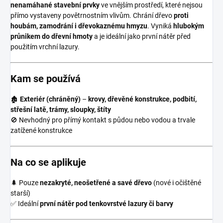
nenamáhané stavební prvky
ve vnějším prostředí, které nejsou
přímo vystaveny povětrnostním vlivům. Chrání dřevo
proti
houbám, zamodrání i dřevokaznému hmyzu
. Vyniká
hlubokým
průnikem do dřevní hmoty
a je ideální jako první nátěr před
použitím vrchní lazury.
Kam se používá
🏚
Exteriér (chráněný)
–
krovy, dřevěné konstrukce, podbití,
střešní latě, trámy, sloupky, štíty
🚫 Nevhodný pro přímý kontakt s půdou nebo vodou a trvale
zatížené konstrukce
Na co se aplikuje
🌲 Pouze
nezakryté, neošetřené a savé dřevo
(nové i očištěné
starší)
✅ Ideální
první nátěr pod tenkovrstvé lazury či barvy