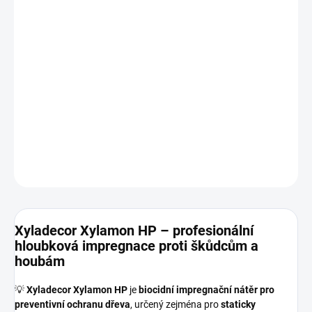
MOŽNOSTI DORUČENÍ
−
+
Přidat do košíku
Profesionální impregnace pro konstrukční dřevo. Chrání proti
houbám, hmyzu a zamodrání. Vhodný jako podklad pod vrchní
lazury do chráněného exteriéru.
DETAILNÍ INFORMACE
ZEPTAT SE
HLÍDAT
Xyladecor Xylamon HP – profesionální
hloubková impregnace proti škůdcům a
houbám
💡
Xyladecor Xylamon HP
je
biocidní impregnační nátěr pro
preventivní ochranu dřeva
, určený zejména pro
staticky