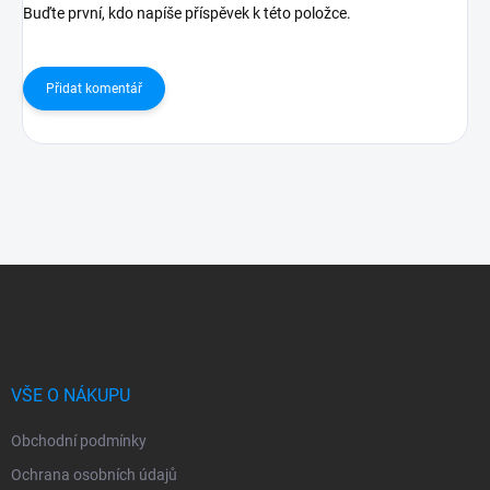
Buďte první, kdo napíše příspěvek k této položce.
Přidat komentář
Z
á
p
a
t
í
VŠE O NÁKUPU
Obchodní podmínky
Ochrana osobních údajů