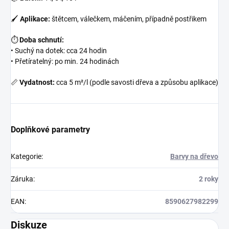
🖌
Aplikace:
štětcem, válečkem, máčením, případně postřikem
⏱
Doba schnutí:
• Suchý na dotek: cca 24 hodin
• Přetíratelný: po min. 24 hodinách
📏
Vydatnost:
cca 5 m²/l (podle savosti dřeva a způsobu aplikace)
Doplňkové parametry
Kategorie
:
Barvy na dřevo
Záruka
:
2 roky
EAN
:
8590627982299
Diskuze