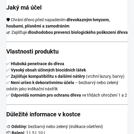
Jaký má účel
🛡 Chrání dřevo před napadením
dřevokazným hmyzem,
houbami, plísněmi a zamodráním
🌿 Zajišťuje
dlouhodobou prevenci biologického poškození dřeva
Vlastnosti produktu
✅
Hluboká penetrace do dřeva
✅
Vysoký obsah účinných biocidních látek
✅
Zajišťuje kompatibilitu s dalšími nátěry
(vrchní lazury, barvy)
✅
Není určen k dekorativnímu účelu
– bezbarvý nebo zelený
odstín jako indikační nástřik
✅
Odpovídá normám pro ochranu dřeva
ve třídách ohrožení 1 a 2
Důležité informace v kostce
🎨
Odstíny:
bezbarvý nebo zelený (indikace ošetření)
📦
Balení:
1 l, 5 l, 10 l