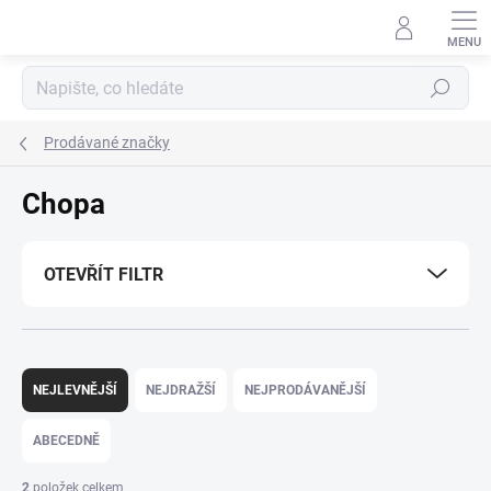
Přejít
na
obsah
Hledat
Prodávané značky
Chopa
OTEVŘÍT FILTR
Ř
a
NEJLEVNĚJŠÍ
NEJDRAŽŠÍ
NEJPRODÁVANĚJŠÍ
z
e
ABECEDNĚ
n
í
2
položek celkem