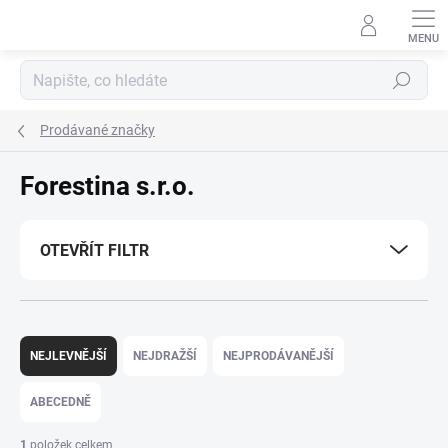
Přejít
na
obsah
Hledat
Prodávané značky
Forestina s.r.o.
OTEVŘÍT FILTR
Ř
a
NEJLEVNĚJŠÍ
NEJDRAŽŠÍ
NEJPRODÁVANĚJŠÍ
z
e
ABECEDNĚ
n
í
1
položek celkem