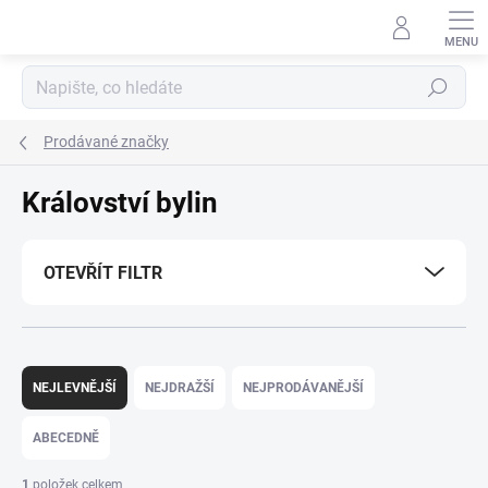
Přejít
na
obsah
Hledat
Prodávané značky
Království bylin
OTEVŘÍT FILTR
Ř
a
NEJLEVNĚJŠÍ
NEJDRAŽŠÍ
NEJPRODÁVANĚJŠÍ
z
e
ABECEDNĚ
n
í
1
položek celkem