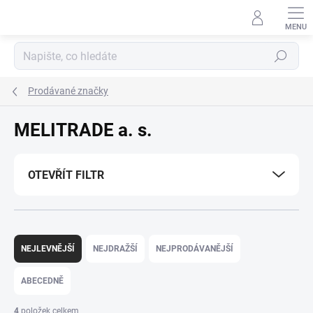
Přejít
na
obsah
Hledat
Prodávané značky
MELITRADE a. s.
OTEVŘÍT FILTR
Ř
a
NEJLEVNĚJŠÍ
NEJDRAŽŠÍ
NEJPRODÁVANĚJŠÍ
z
e
ABECEDNĚ
n
í
4
položek celkem