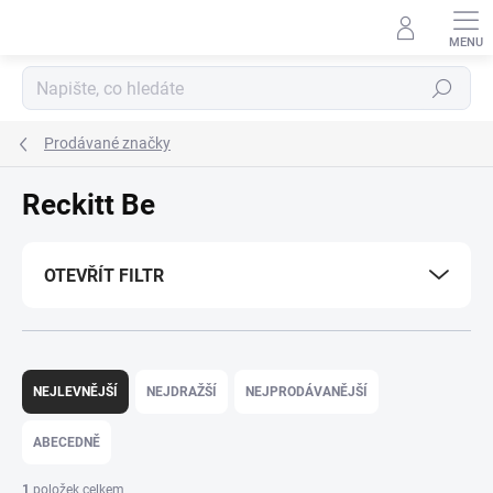
Přejít
na
obsah
Hledat
Prodávané značky
Reckitt Be
OTEVŘÍT FILTR
Ř
a
NEJLEVNĚJŠÍ
NEJDRAŽŠÍ
NEJPRODÁVANĚJŠÍ
z
e
ABECEDNĚ
n
í
1
položek celkem