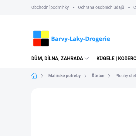
Přejít
Obchodní podmínky
Ochrana osobních údajů
C
na
obsah
DŮM, DÍLNA, ZAHRADA
KÜGELE | KOBERC
Domů
Malířské potřeby
Štětce
Plochý ště
Neohodnoceno
Podrobnosti hodn