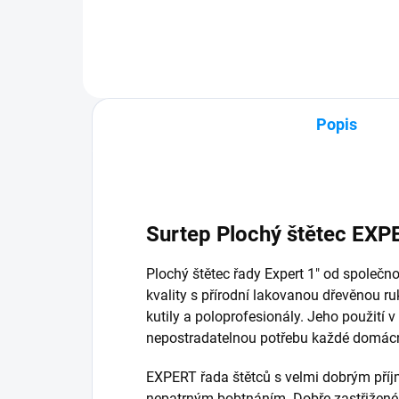
Popis
Surtep Plochý štětec EXP
Plochý štětec řady Expert 1" od společnos
kvality s přírodní lakovanou dřevěnou ru
kutily a poloprofesionály. Jeho použití v
nepostradatelnou potřebu každé domácn
EXPERT řada štětců s velmi dobrým pří
nepatrným bobtnáním. Dobře zastřižené s