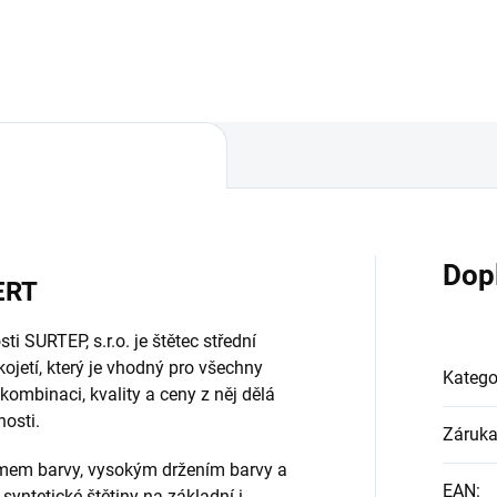
Dop
ERT
ti SURTEP, s.r.o. je štětec střední
kojetí, který je vhodný pro všechny
Katego
 kombinaci, kvality a ceny z něj dělá
osti.
Záruk
jmem barvy, vysokým držením barvy a
EAN
:
yntetické štětiny na základní i