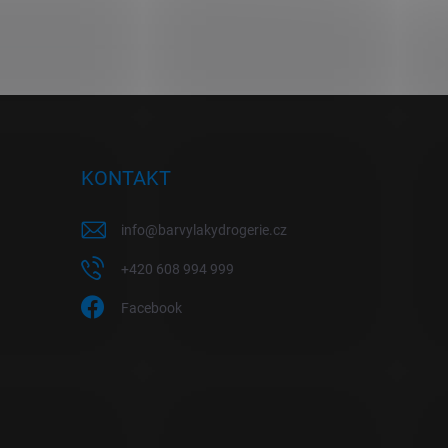
KONTAKT
info
@
barvylakydrogerie.cz
+420 608 994 999
Facebook