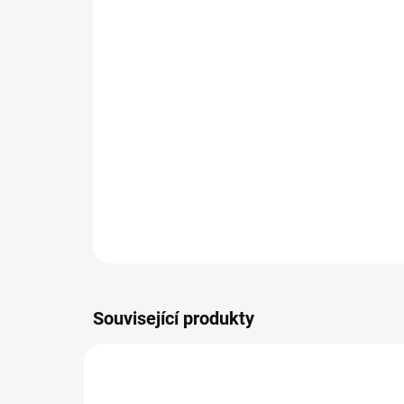
Související produkty
AKCE
SALECODE:REMMERS:5:%