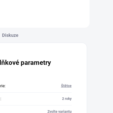
Diskuze
lňkové parametry
rie
:
Štětce
a
:
2 roky
Zvolte variantu