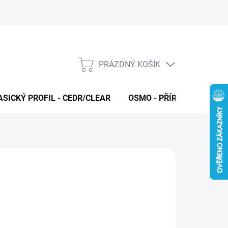
PRÁZDNÝ KOŠÍK
NÁKUPNÍ
KOŠÍK
ASICKÝ PROFIL - CEDR/CLEAR
OSMO - PŘÍRODNÍ OLEJE 