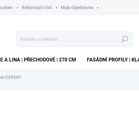
ookies
Reklamační řád
Moje objednávka
Hledat
E A LINA | PŘECHODOVÉ | 270 CM
FASÁDNÍ PROFILY | KL
tec EXPERT
ocení
ZNAČKA:
SURTEP, S.R.O.
od
32 Kč
/ ks
Měrná
ZVOLTE VARIANTU
cena: