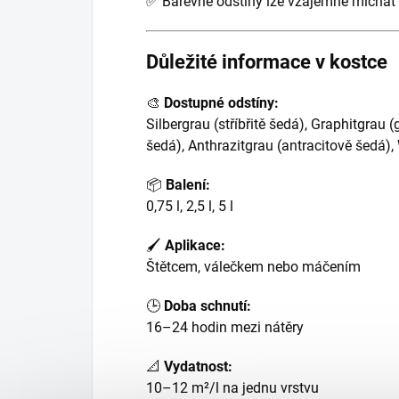
✅ Barevné odstíny lze vzájemně míchat
Důležité informace v kostce
🎨
Dostupné odstíny:
Silbergrau (stříbřitě šedá), Graphitgrau (
šedá), Anthrazitgrau (antracitově šedá)
📦
Balení:
0,75 l, 2,5 l, 5 l
🖌
Aplikace:
Štětcem, válečkem nebo máčením
🕒
Doba schnutí:
16–24 hodin mezi nátěry
📐
Vydatnost:
10–12 m²/l na jednu vrstvu