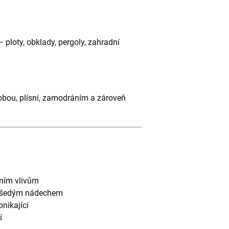
ploty, obklady, pergoly, zahradní
ilobou, plísní, zamodráním a zároveň
ním vlivům
 šedým nádechem
nikající
í