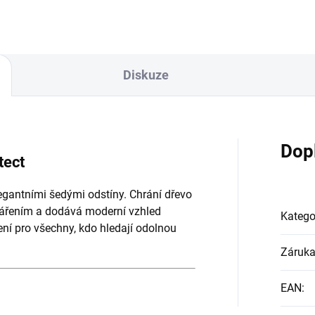
Diskuze
Dop
tect
egantními šedými odstíny. Chrání dřevo
 zářením a dodává moderní vzhled
Katego
ení pro všechny, kdo hledají odolnou
Záruk
EAN
: