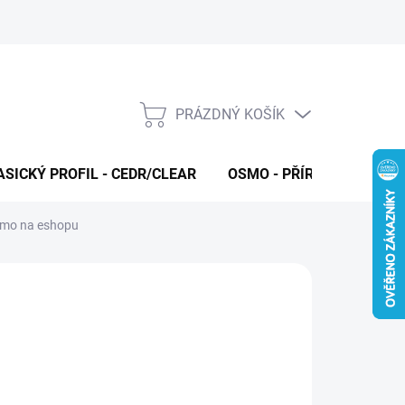
PRÁZDNÝ KOŠÍK
NÁKUPNÍ
KOŠÍK
ASICKÝ PROFIL - CEDR/CLEAR
OSMO - PŘÍRODNÍ OLEJE 
římo na eshopu