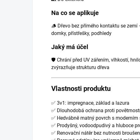
Na co se aplikuje
🪵 Dřevo bez přímého kontaktu se zemí – 
domky, přístřešky, podhledy
Jaký má účel
🛡️ Chrání před UV zářením, vlhkostí, hn
zvýrazňuje strukturu dřeva
Vlastnosti produktu
✅ 3v1: impregnace, základ a lazura
✅ Dlouhodobá ochrana proti povětrnost
✅ Hedvábně matný povrch s moderním
✅ Prodyšný, vodoodpudivý a hluboce pro
✅ Renovační nátěr bez nutnosti broušen