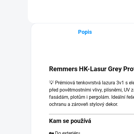
Popis
Remmers HK-Lasur Grey Pro
💡 Prémiová tenkovrstvá lazura 3v1 s el
před povětrnostními vlivy, plísněmi, UV
fasádám, plotům i pergolám. Ideální řeš
ochranu a zároveň stylový dekor.
Kam se používá
🏡 Do exteriéru