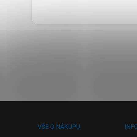
Z
á
p
a
VŠE O NÁKUPU
INF
t