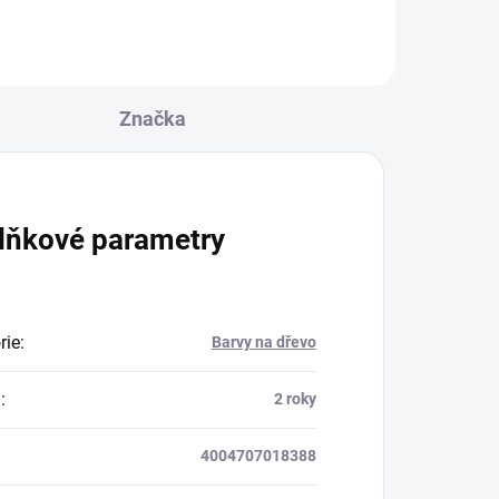
Značka
lňkové parametry
rie
:
Barvy na dřevo
a
:
2 roky
4004707018388