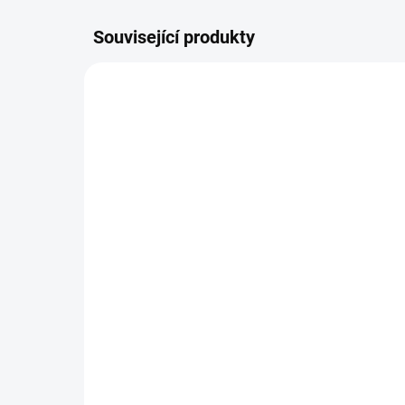
Související produkty
SKLADEM
(6 KS)
Plochý štětec EXPERT
Pl
32 Kč
od
od
Detail