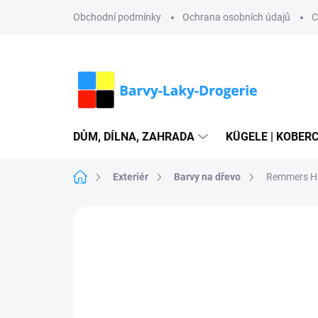
Přejít
Obchodní podmínky
Ochrana osobních údajů
C
na
obsah
DŮM, DÍLNA, ZAHRADA
KÜGELE | KOBERC
Domů
Exteriér
Barvy na dřevo
Remmers HK
Neohodnoceno
Podrobnosti hodn
AKCE
SALECODE:REMMERS:5:%