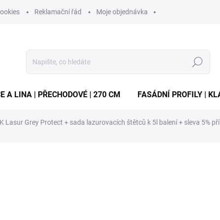
ookies
Reklamační řád
Moje objednávka
Hledat
E A LINA | PŘECHODOVÉ | 270 CM
FASÁDNÍ PROFILY | KL
 Lasur Grey Protect
+ sada lazurovacích štětců k 5l balení + sleva 5% p
ocení
ZNAČKA:
REMMERS
od
508 Kč
/ ks
ZDARMA
Měrná